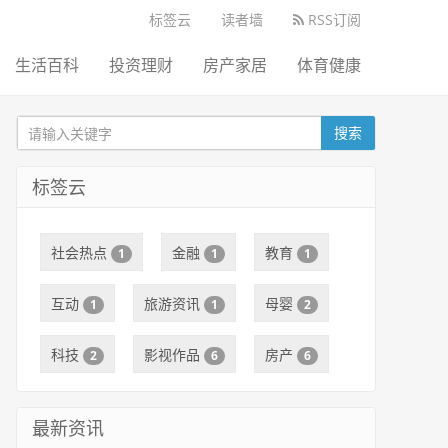
标签云
读者墙
RSS订阅
生活百科
投资理财
房产家居
体育健康
搜索
标签云
社会热点
金融
教育
1
1
1
互动
旅游资讯
母婴
1
1
2
科技
影视作品
房产
2
6
6
最新资讯