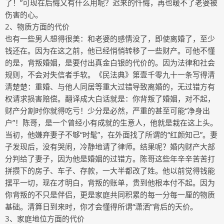
了！”可现在后悔又有什么用呢？迟来的忏悔，再也暖不了老婆被
伤害的心。
2、物质方面的代价
也有一些男人想得很美：和老婆的感情没了，即使离婚了，至少
钱还在。因为在这之前，他已经悄悄转移了一些财产。可他不懂
的是，背叛婚姻，是要付出真金白银的代价的。因为法律和社会
规则，不会对失信者手软。《民法典》第壹千零九十一条写得清
清楚楚：重婚、与他人同居等重大过错导致离婚的，无过错方有
权请求损害赔偿。翻译成大白话就是：你背叛了婚姻，对不起，
财产分割时你就得吃亏！少分是必然，严重的甚至可能“净身出
户”！陈哥，是一个曾经小有成就的生意人，他就是栽在这上头。
当初，他嫌弃妻子不够“时髦”，在外面找了所谓的“红颜知己”。妻
子发现后，没有哭闹，冷静地请了律师。结果呢？婚内财产大部
分判给了妻子，因为他是婚姻的过错方。陈哥这些年辛辛苦苦打
拼攒下的房子、车子、存款，一大半都改了姓。他以前觉得钱能
摆平一切，现在才明白，背叛的账单，贵到他根本付不起。因为
你背叛的不只是伴侣，更是家庭共同积累的每一分每一厘的物质
基础。清算日到来时，你才会懂得所谓“潇洒”背后的天价。
3、家庭地位方面的代价