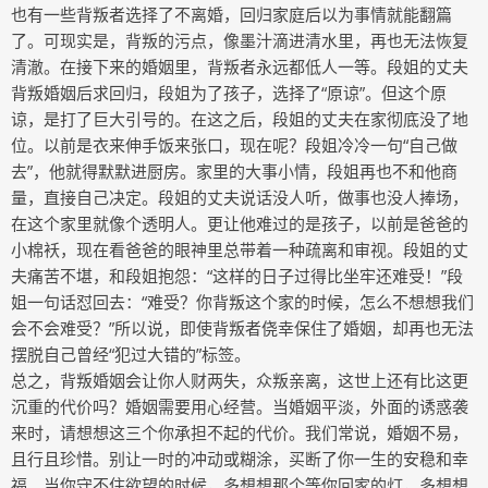
也有一些背叛者选择了不离婚，回归家庭后以为事情就能翻篇
了。可现实是，背叛的污点，像墨汁滴进清水里，再也无法恢复
清澈。在接下来的婚姻里，背叛者永远都低人一等。段姐的丈夫
背叛婚姻后求回归，段姐为了孩子，选择了“原谅”。但这个原
谅，是打了巨大引号的。在这之后，段姐的丈夫在家彻底没了地
位。以前是衣来伸手饭来张口，现在呢？段姐冷冷一句“自己做
去”，他就得默默进厨房。家里的大事小情，段姐再也不和他商
量，直接自己决定。段姐的丈夫说话没人听，做事也没人捧场，
在这个家里就像个透明人。更让他难过的是孩子，以前是爸爸的
小棉袄，现在看爸爸的眼神里总带着一种疏离和审视。段姐的丈
夫痛苦不堪，和段姐抱怨：“这样的日子过得比坐牢还难受！”段
姐一句话怼回去：“难受？你背叛这个家的时候，怎么不想想我们
会不会难受？”所以说，即使背叛者侥幸保住了婚姻，却再也无法
摆脱自己曾经“犯过大错的”标签。
总之，背叛婚姻会让你人财两失，众叛亲离，这世上还有比这更
沉重的代价吗？婚姻需要用心经营。当婚姻平淡，外面的诱惑袭
来时，请想想这三个你承担不起的代价。我们常说，婚姻不易，
且行且珍惜。别让一时的冲动或糊涂，买断了你一生的安稳和幸
福。当你守不住欲望的时候，多想想那个等你回家的灯，多想想