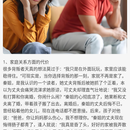
1、家庭关系方面的代价
很多背叛者天真的想法莫过于：“我只是在外面玩玩，家里应该能
稳得住。”可现实是，当你选择背叛的那一刻，家就不再是家了。
秦姐，是我认识的一个读者，她丈夫背叛后被她抓了个正着，本
以为丈夫会痛哭流涕求她原谅，可丈夫却理直气壮地说：“我又没
有打算和你离婚，你闹什么闹？”秦姐的心彻底凉了，她果断和丈
夫离了婚，带着孩子搬了出去。离婚后，秦姐的丈夫后悔不已，
曾经粘着他的女儿，现在连电话都不愿意接。后来，孩子对他
说：“爸爸，你让妈妈那么伤心，我不想理你。”秦姐的丈夫现在
悔得肠子都青了，逢人就说：“我真是昏了头，好好的家被我弄散