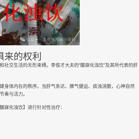
俱来的权利
和社交生活的无形束缚。李俊才大夫的“醒寐化浊饮”及其所代表的肝
建身体内在的秩序。当肝气条达、脾气健运、痰浊消散，心神自然
节奏与活力。
醒寐化浊饮】进行针对性治疗：