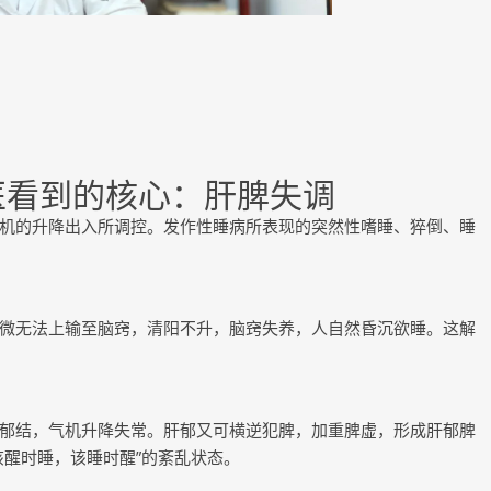
医看到的核心：肝脾失调
机的升降出入所调控。发作性睡病所表现的突然性嗜睡、猝倒、睡
微无法上输至脑窍，清阳不升，脑窍失养，人自然昏沉欲睡。这解
郁结，气机升降失常。肝郁又可横逆犯脾，加重脾虚，形成肝郁脾
该醒时睡，该睡时醒”的紊乱状态。