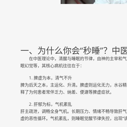
一、为什么你会“秒睡”？中
在中医理论中，清醒与睡眠的节律，由神的主宰和气
眠幻觉等，其核心病机往往在于：
1. 脾虚为本，清气不升
脾为后天之本，主运化、升清。脾虚则运化无力，水谷精
释了为何患者常伴乏力、纳差、便溏等脾虚症状。
2. 肝郁为标，气机紊乱
肝主疏泄，调畅全身气机。长期压力、情绪不畅导致肝气
虚的恶性循环。气机紊乱，则睡眠觉醒节律失控，出现“