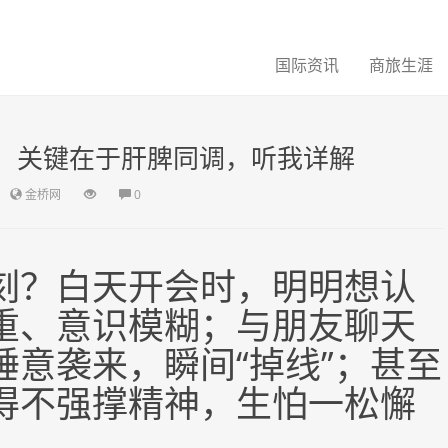
国际资讯
商旅生涯
醒！关键在于肝脾同调，听我详解
金桥网
0
刻？白天开会时，明明想认
重、意识模糊；与朋友聊天
意袭来，瞬间“掉线”；甚至
得不强撑精神，生怕一松懈