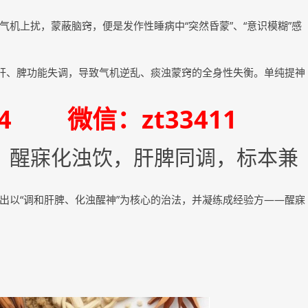
机上扰，蒙蔽脑窍，便是发作性睡病中“突然昏蒙”、“意识模糊”感
是肝、脾功能失调，导致气机逆乱、痰浊蒙窍的全身性失衡。单纯提神
334 微信：zt33411
：醒寐化浊饮，肝脾同调，标本兼
出以“调和肝脾、化浊醒神”为核心的治法，并凝练成经验方——醒寐