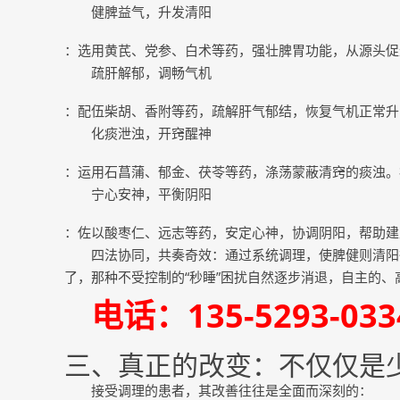
健脾益气，升发清阳
：选用黄芪、党参、白术等药，强壮脾胃功能，从源头促
疏肝解郁，调畅气机
：配伍柴胡、香附等药，疏解肝气郁结，恢复气机正常升
化痰泄浊，开窍醒神
：运用石菖蒲、郁金、茯苓等药，涤荡蒙蔽清窍的痰浊。
宁心安神，平衡阴阳
：佐以酸枣仁、远志等药，安定心神，协调阴阳，帮助建
四法协同，共奏奇效：通过系统调理，使脾健则清阳
了，那种不受控制的“秒睡”困扰自然逐步消退，自主的
电话：135-5293-0
三、真正的改变：不仅仅是
接受调理的患者，其改善往往是全面而深刻的：