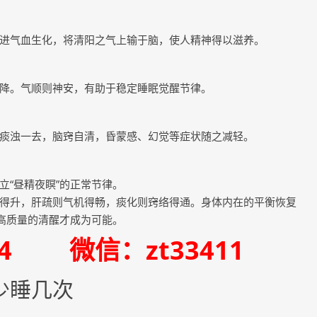
进气血生化，将清阳之气上输于脑，使人精神得以滋养。
降。气顺则神安，有助于稳定睡眠觉醒节律。
痰浊一去，脑窍自清，昏蒙感、幻觉等症状随之减轻。
立“昼精夜瞑”的正常节律。
得升，肝疏则气机得畅，痰化则窍络得通。身体内在的平衡恢复
、高质量的清醒才成为可能。
334 微信：zt33411
少睡几次